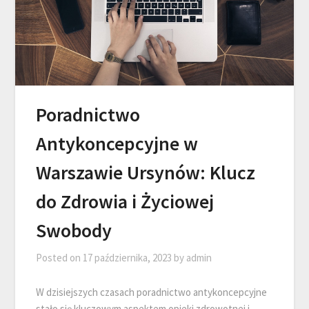
Poradnictwo
Antykoncepcyjne w
Warszawie Ursynów: Klucz
do Zdrowia i Życiowej
Swobody
Posted on
17 października, 2023
by
admin
W dzisiejszych czasach poradnictwo antykoncepcyjne
stało się kluczowym aspektem opieki zdrowotnej i