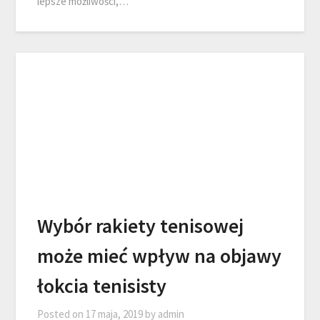
lepsze możliwości,…
Wybór rakiety tenisowej
może mieć wpływ na objawy
łokcia tenisisty
Posted on
17 maja, 2019
by
admin