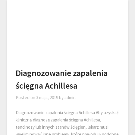
Diagnozowanie zapalenia
ścięgna Achillesa
Posted on
3 maja, 2019
by
admin
Diagnozowanie zapalenia ścięgna Achillesa Aby uzyskać
kliniczną diagnozę zapalenia ścięgna Achillesa,
tendinozy lub innych stanów ścięgien, lekarz musi
wyeliminować inne problemy, które powodują podobne