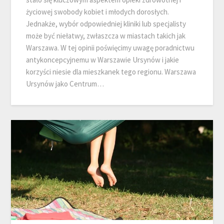
życiowej swobody kobiet i młodych dorosłych.
Jednakże, wybór odpowiedniej kliniki lub specjalisty
może być niełatwy, zwłaszcza w miastach takich jak
Warszawa. W tej opinii poświęcimy uwagę poradnictwu
antykoncepcyjnemu w Warszawie Ursynów i jakie
korzyści niesie dla mieszkanek tego regionu. Warszawa
Ursynów jako Centrum…