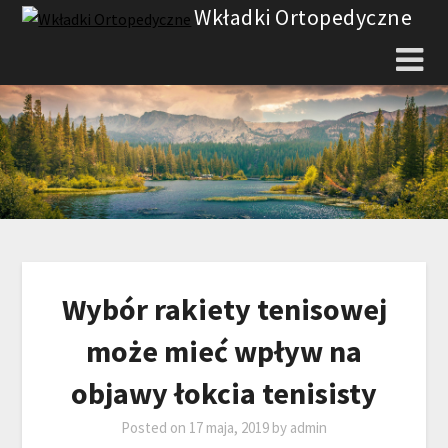
Skip
Wkładki Ortopedyczne
to
content
Wybór rakiety tenisowej
może mieć wpływ na
objawy łokcia tenisisty
Posted on
17 maja, 2019
by
admin