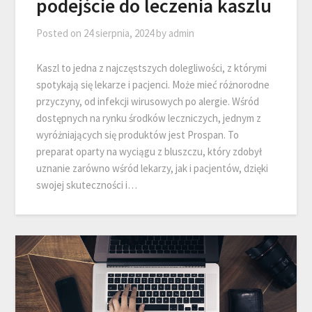
podejście do leczenia kaszlu
Posted on
24 sierpnia, 2024
by
admin
Kaszl to jedna z najczęstszych dolegliwości, z którymi
spotykają się lekarze i pacjenci. Może mieć różnorodne
przyczyny, od infekcji wirusowych po alergie. Wśród
dostępnych na rynku środków leczniczych, jednym z
wyróżniających się produktów jest Prospan. To
preparat oparty na wyciągu z bluszczu, który zdobył
uznanie zarówno wśród lekarzy, jak i pacjentów, dzięki
swojej skuteczności i…