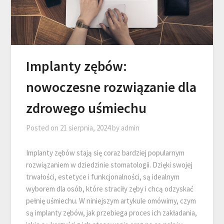
Implanty zębów:
nowoczesne rozwiązanie dla
zdrowego uśmiechu
Posted on
21 sierpnia, 2024
by
admin
Implanty zębów stają się coraz bardziej popularnym
rozwiązaniem w dziedzinie stomatologii. Dzięki swojej
trwałości, estetyce i funkcjonalności, są idealnym
wyborem dla osób, które straciły zęby i chcą odzyskać
pełnię uśmiechu. W niniejszym artykule omówimy, czym
są implanty zębów, jak przebiega proces ich zakładania,