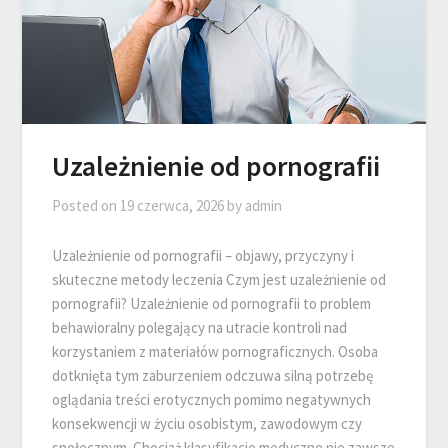
Uzależnienie od pornografii
Posted on
19 czerwca, 2026
by
admin
Uzależnienie od pornografii – objawy, przyczyny i
skuteczne metody leczenia Czym jest uzależnienie od
pornografii? Uzależnienie od pornografii to problem
behawioralny polegający na utracie kontroli nad
korzystaniem z materiałów pornograficznych. Osoba
dotknięta tym zaburzeniem odczuwa silną potrzebę
oglądania treści erotycznych pomimo negatywnych
konsekwencji w życiu osobistym, zawodowym czy
społecznym. Chociaż klasyfikacje medyczne nie zawsze