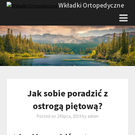
Skip
Wkładki Ortopedyczne
to
content
Jak sobie poradzić z
ostrogą piętową?
Posted on
24 lipca, 2019
by
admin