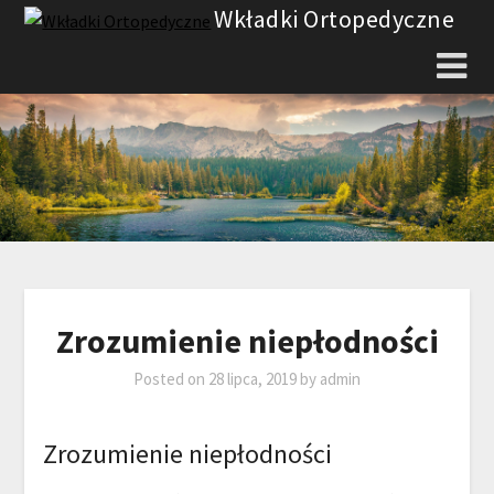
Skip
Wkładki Ortopedyczne
to
content
Zrozumienie niepłodności
Posted on
28 lipca, 2019
by
admin
Zrozumienie niepłodności