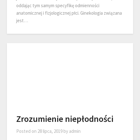
oddając tym samym specyfikę odmienności
anatomicznej i fizjologicznej płci. Ginekologia związana
jest…
Zrozumienie niepłodności
Posted on
28 lipca, 2019
by
admin