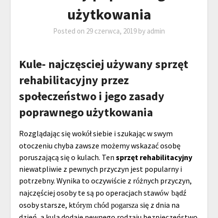
użytkowania
Posted on
29 czerwca, 2019
by
admin
Kule- najczęsciej używany sprzęt
rehabilitacyjny przez
społeczeństwo i jego zasady
poprawnego użytkowania
Rozglądając się wok
ł siebie i szukając w swym
ó
otoczeniu chyba zawsze możemy wskazać osobę
poruszającą się o kulach. Ten
sprzęt rehabilitacyjny
niewatpliwie z pewnych przyczyn jest popularny i
potrzebny. Wynika to oczywiście z r
żnych przyczyn,
ó
najczęściej osoby te są po operacjach staw
ądź
ów b
osoby starsze, kt
ę z dnia na
órym chód pogarsza si
dzień, a kula dodaje pewnego rodzaju bezpieczeństwo.