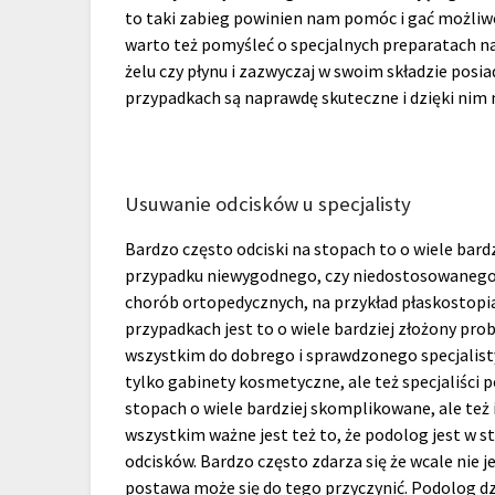
to taki zabieg powinien nam pomóc i gać możliw
warto też pomyśleć o specjalnych preparatach na
żelu czy płynu i zazwyczaj w swoim składzie posia
przypadkach są naprawdę skuteczne i dzięki nim
Usuwanie odcisków u specjalisty
Bardzo często odciski na stopach to o wiele bard
przypadku niewygodnego, czy niedostosowanego 
chorób ortopedycznych, na przykład płaskostopia,
przypadkach jest to o wiele bardziej złożony pro
wszystkim do dobrego i sprawdzonego specjalist
tylko gabinety kosmetyczne, ale też specjaliści 
stopach o wiele bardziej skomplikowane, ale też 
wszystkim ważne jest też to, że podolog jest w s
odcisków. Bardzo często zdarza się że wcale nie 
postawa może się do tego przyczynić. Podolog d