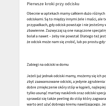
Pierwsze kroki przy odcisku
Obecnie w aptekach mamy całkiem dużo różnych
odciskami. Są to między innymi żele i maści, ale t
przypadkach, gdy odcisk powstaje i nie jesteśmy w
zbawienne. Zazwyczaj są one nasączone specjaln
bolał a nawet – żeby nie powstał. Dlatego też j
że odcisk może nam się zrobić, lub po prostu gdy
Zabiegi na odciski w domu
Jeżeli już jednak odciski mamy, możemy się ich 
zbyt zaawansowane odciski, a jedynie zgrubienia
dobre zmiękczenie skóry stóp w kąpieli, najlepiej 
tylko usunąć martwy naskórek oraz odciski spec
sprawdzi się także peeling do stóp który zagwar
warto jest użyć dobrego kremu nawilżającego. Je