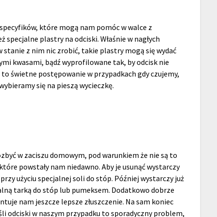
 specyfików, które mogą nam pomóc w walce z
eż specjalne plastry na odciski. Właśnie w nagłych
 stanie z nim nic zrobić, takie plastry mogą się wydać
ymi kwasami, bądź wyprofilowane tak, by odcisk nie
est to świetne postępowanie w przypadkach gdy czujemy,
 wybieramy się na pieszą wycieczkę.
pozbyć w zaciszu domowym, pod warunkiem że nie są to
 które powstały nam niedawno. Aby je usunąć wystarczy
przy użyciu specjalnej soli do stóp. Później wystarczy już
jalną tarką do stóp lub pumeksem. Dodatkowo dobrze
antuje nam jeszcze lepsze złuszczenie. Na sam koniec
śli odciski w naszym przypadku to sporadyczny problem,