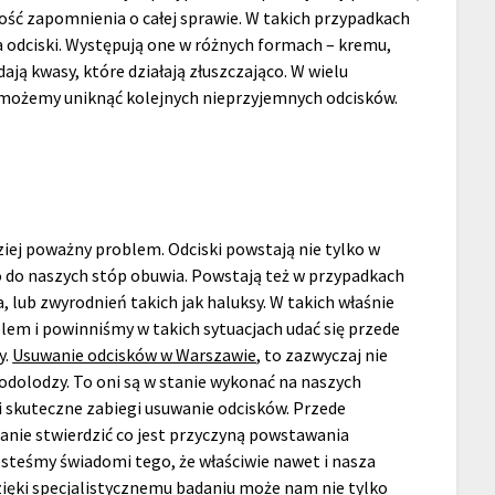
ość zapomnienia o całej sprawie. W takich przypadkach
 odciski. Występują one w różnych formach – kremu,
dają kwasy, które działają złuszczająco. W wielu
 możemy uniknąć kolejnych nieprzyjemnych odcisków.
ziej poważny problem. Odciski powstają nie tylko w
do naszych stóp obuwia. Powstają też w przypadkach
 lub zwyrodnień takich jak haluksy. W takich właśnie
blem i powinniśmy w takich sytuacjach udać się przede
y.
Usuwanie odcisków w Warszawie
, to zazwyczaj nie
podolodzy. To oni są w stanie wykonać na naszych
i skuteczne zabiegi usuwanie odcisków. Przede
tanie stwierdzić co jest przyczyną powstawania
jesteśmy świadomi tego, że właściwie nawet i nasza
zięki specjalistycznemu badaniu może nam nie tylko