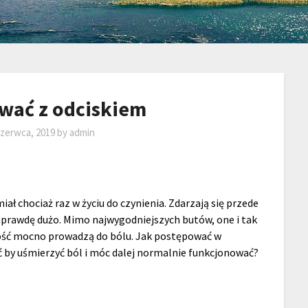
wać z odciskiem
czerwca, 2019
by
admin
iał chociaż raz w życiu do czynienia. Zdarzają się przede
prawdę dużo. Mimo najwygodniejszych butów, one i tak
e dość mocno prowadzą do bólu. Jak postępować w
ć by uśmierzyć ból i móc dalej normalnie funkcjonować?