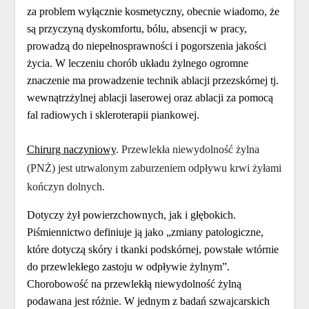
za problem wyłącznie kosmetyczny, obecnie wiadomo, że
są przyczyną dyskomfortu, bólu, absencji w pracy,
prowadzą do niepełnosprawności i pogorszenia jakości
życia. W leczeniu chorób układu żylnego ogromne
znaczenie ma prowadzenie technik ablacji przezskórnej tj.
wewnątrzżylnej ablacji laserowej oraz ablacji za pomocą
fal radiowych i skleroterapii piankowej.
Chirurg naczyniowy
. Przewlekła niewydolność żylna
(PNŻ) jest utrwalonym zaburzeniem odpływu krwi żyłami
kończyn dolnych.
Dotyczy żył powierzchownych, jak i głębokich.
Piśmiennictwo definiuje ją jako „zmiany patologiczne,
które dotyczą skóry i tkanki podskórnej, powstałe wtórnie
do przewlekłego zastoju w odpływie żylnym”.
Chorobowość na przewlekłą niewydolność żylną
podawana jest różnie. W jednym z badań szwajcarskich