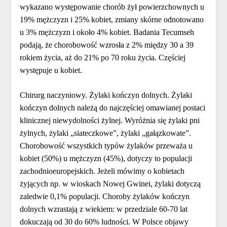
wykazano występowanie chorób żył powierzchownych u
19% mężczyzn i 25% kobiet, zmiany skórne odnotowano
u 3% mężczyzn i około 4% kobiet. Badania Tecumseh
podają, że chorobowość wzrosła z 2% między 30 a 39
rokiem życia, aż do 21% po 70 roku życia. Częściej
występuje u kobiet.
Chirurg naczyniowy. Żylaki kończyn dolnych. Żylaki
kończyn dolnych należą do najczęściej omawianej postaci
klinicznej niewydolności żylnej. Wyróżnia się żylaki pni
żylnych, żylaki „siateczkowe”, żylaki „gałązkowate”.
Chorobowość wszystkich typów żylaków przeważa u
kobiet (50%) u mężczyzn (45%), dotyczy to populacji
zachodnioeuropejskich. Jeżeli mówimy o kobietach
żyjących np. w wioskach Nowej Gwinei, żylaki dotyczą
zaledwie 0,1% populacji. Choroby żylaków kończyn
dolnych wzrastają z wiekiem: w przedziale 60-70 lat
dokuczają od 30 do 60% ludności. W Polsce objawy