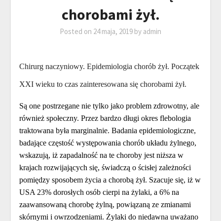
chorobami żył.
Posted on
24 maja, 2019
by
admin
Chirurg naczyniowy. Epidemiologia chorób żył. Początek
XXI wieku to czas zainteresowana się chorobami żył.
Są one postrzegane nie tylko jako problem zdrowotny, ale
również społeczny. Przez bardzo długi okres flebologia
traktowana była marginalnie. Badania epidemiologiczne,
badające częstość występowania chorób układu żylnego,
wskazują, iż zapadalność na te choroby jest niższa w
krajach rozwijających się, świadczą o ścisłej zależności
pomiędzy sposobem życia a chorobą żył. Szacuje się, iż w
USA 23% dorosłych osób cierpi na żylaki, a 6% na
zaawansowaną chorobę żylną, powiązaną ze zmianami
skórnymi i owrzodzeniami. Żylaki do niedawna uważano