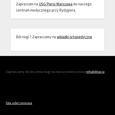
Zapraszam na
USG Piersi Warszawa
do naszego
centrum medycznego przy Rydygiera.
Ból nogi ? Zapraszamy na
wkładki ortopedyczne
Zapraszamy do leczenia nogi na naszą nowoczesna
rehabilitacja
fala uderzeniowa