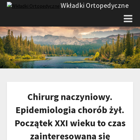
Skip
Wkładki Ortopedyczne
to
content
Chirurg naczyniowy.
Epidemiologia chorób żył.
Początek XXI wieku to czas
zainteresowana się