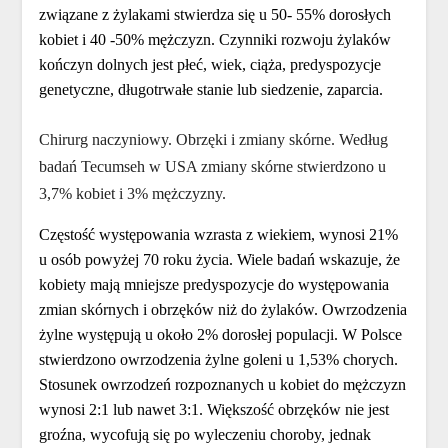
związane z żylakami stwierdza się u 50- 55% dorosłych
kobiet i 40 -50% mężczyzn. Czynniki rozwoju żylaków
kończyn dolnych jest płeć, wiek, ciąża, predyspozycje
genetyczne, długotrwałe stanie lub siedzenie, zaparcia.
Chirurg naczyniowy. Obrzęki i zmiany skórne. Według
badań Tecumseh w USA zmiany skórne stwierdzono u
3,7% kobiet i 3% mężczyzny.
Częstość występowania wzrasta z wiekiem, wynosi 21%
u osób powyżej 70 roku życia. Wiele badań wskazuje, że
kobiety mają mniejsze predyspozycje do występowania
zmian skórnych i obrzęków niż do żylaków. Owrzodzenia
żylne występują u około 2% dorosłej populacji. W Polsce
stwierdzono owrzodzenia żylne goleni u 1,53% chorych.
Stosunek owrzodzeń rozpoznanych u kobiet do mężczyzn
wynosi 2:1 lub nawet 3:1. Większość obrzęków nie jest
groźna, wycofują się po wyleczeniu choroby, jednak