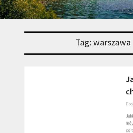
Tag:
warszawa 
J
c
Pos
Jak
mówi
co 