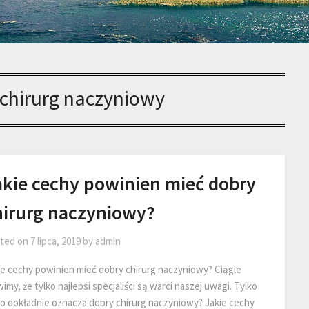
chirurg naczyniowy
akie cechy powinien mieć dobry
hirurg naczyniowy?
ted on
7 lipca, 2019
by
admin
ie cechy powinien mieć dobry chirurg naczyniowy? Ciągle
my, że tylko najlepsi specjaliści są warci naszej uwagi. Tylko
to dokładnie oznacza dobry chirurg naczyniowy? Jakie cechy