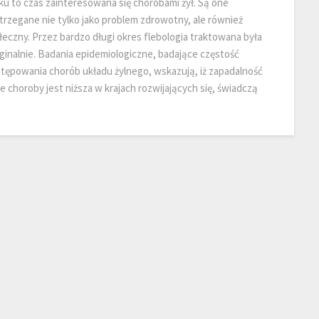
ku to czas zainteresowana się chorobami żył. Są one
trzegane nie tylko jako problem zdrowotny, ale również
łeczny. Przez bardzo długi okres flebologia traktowana była
ginalnie. Badania epidemiologiczne, badające częstość
tępowania chorób układu żylnego, wskazują, iż zapadalność
te choroby jest niższa w krajach rozwijających się, świadczą