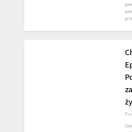
pow
pon
prz
C
E
P
z
ży
Pos
Chi