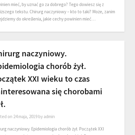
inien mieć, by uznać go za dobrego? Tego dowiesz się z
iższego tekstu. Chirurg naczyniowy – kto to taki? Może, zanim
ejdziemy do określenia, jakie cechy powinien mieć…
hirurg naczyniowy.
pidemiologia chorób żył.
oczątek XXI wieku to czas
ainteresowana się chorobami
ł.
ted on
24 maja, 2019
by
admin
rurg naczyniowy. Epidemiologia chorób żył. Początek XXI