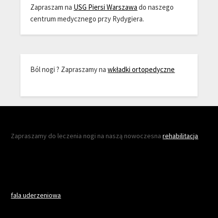
Zapraszam na
USG Piersi Warszawa
do naszego
centrum medycznego przy Rydygiera.
Ból nogi ? Zapraszamy na
wkładki ortopedyczne
Zapraszamy do leczenia nogi na naszą nowoczesna
rehabilitacja
fala uderzeniowa