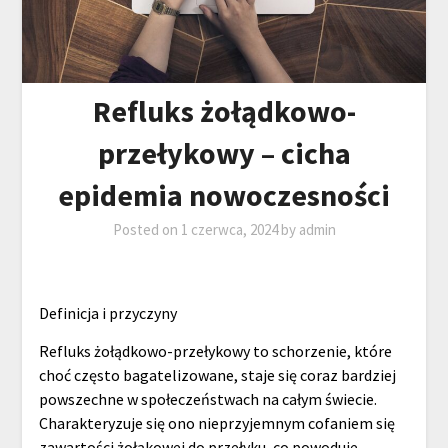
Refluks żołądkowo-
przełykowy – cicha
epidemia nowoczesności
Posted on
1 czerwca, 2024
by
admin
Definicja i przyczyny
Refluks żołądkowo-przełykowy to schorzenie, które
choć często bagatelizowane, staje się coraz bardziej
powszechne w społeczeństwach na całym świecie.
Charakteryzuje się ono nieprzyjemnym cofaniem się
zawartości żołąkowej do przełyku, co powoduje