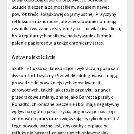
uczucie pieczenia za mostkiem, a czasem nawet
powrót treści żołądkowej do jamy ustnej. Przyczyny
refluksu są różnorodne, ale zdecydowanie dominują
czynniki związane ze stylem życia – niewłaściwa dieta,
brak regularnych posiłków, nadużywanie alkoholu,
palenie papierosów, a także chroniczny stres.
Wpływ na jakość życia
Skutki refluksu są daleko idące i wykraczają poza sam
dyskomfort fizyczny. Przewlekłe dolegliwości mogą
prowadzić do poważniejszych konsekwencji
zdrowotnych, takich jak erozje przełyku, a nawet
przedrakowe zmiany, znane jako Barretta przełyk.
Ponadto, chroniczne pieczenie i ból mają negatywny
wpływ na ogólną jakość życia, pogarszając nastrój i
zdolność do pracy oraz zwiększając ryzyko depresji. Z
tego powodu ważne jest, aby osoby cierpiące na
refluks nie bagatelizowały swoich objawów i jak