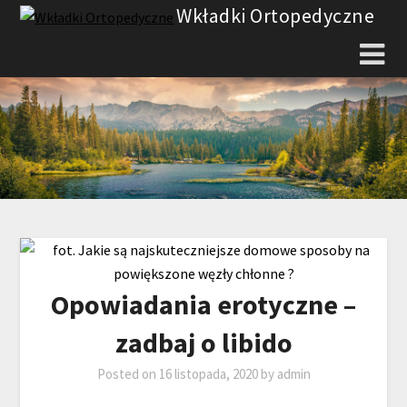
Skip
Wkładki Ortopedyczne
to
content
Opowiadania erotyczne –
zadbaj o libido
Posted on
16 listopada, 2020
by
admin