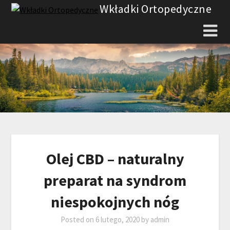
Skip
Wkładki Ortopedyczne
to
content
Olej CBD – naturalny
preparat na syndrom
niespokojnych nóg
Posted on
6 lutego, 2020
by
admin