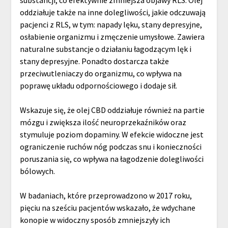
substancji, co efektywnie zmniejsza objawy RLS. Olej
oddziałuje także na inne dolegliwości, jakie odczuwają
pacjenci z RLS, w tym: napady lęku, stany depresyjne,
osłabienie organizmu i zmęczenie umysłowe. Zawiera
naturalne substancje o działaniu łagodzącym lęk i
stany depresyjne. Ponadto dostarcza także
przeciwutleniaczy do organizmu, co wpływa na
poprawę układu odpornościowego i dodaje sił.
Wskazuje się, że olej CBD oddziałuje również na partie
mózgu i zwiększa ilość neuroprzekaźników oraz
stymuluje poziom dopaminy. W efekcie widoczne jest
ograniczenie ruchów nóg podczas snu i konieczności
poruszania się, co wpływa na łagodzenie dolegliwości
bólowych.
W badaniach, które przeprowadzono w 2017 roku,
pięciu na sześciu pacjentów wskazało, że wdychane
konopie w widoczny sposób zmniejszyły ich