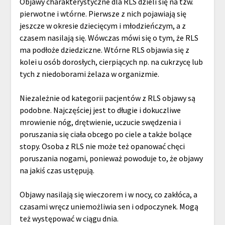
Objawy charakterystyczne dla RLS dzieli się na tzw.
pierwotne i wtórne. Pierwsze z nich pojawiają się
jeszcze w okresie dziecięcym i młodzieńczym, a z
czasem nasilają się. Wówczas mówi się o tym, że RLS
ma podłoże dziedziczne. Wtórne RLS objawia się z
kolei u osób dorosłych, cierpiących np. na cukrzycę lub
tych z niedoborami żelaza w organizmie.
Niezależnie od kategorii pacjentów z RLS objawy są
podobne. Najczęściej jest to długie i dokuczliwe
mrowienie nóg, drętwienie, uczucie swędzenia i
poruszania się ciała obcego po ciele a także bolące
stopy. Osoba z RLS nie może też opanować chęci
poruszania nogami, ponieważ powoduje to, że objawy
na jakiś czas ustępują.
Objawy nasilają się wieczorem i w nocy, co zakłóca, a
czasami wręcz uniemożliwia sen i odpoczynek. Mogą
też występować w ciągu dnia.