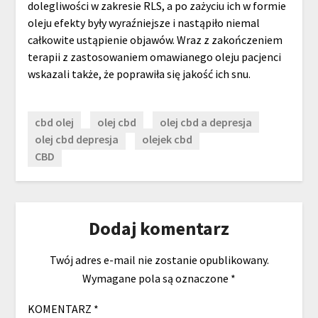
dolegliwości w zakresie RLS, a po zażyciu ich w formie
oleju efekty były wyraźniejsze i nastąpiło niemal
całkowite ustąpienie objawów. Wraz z zakończeniem
terapii z zastosowaniem omawianego oleju pacjenci
wskazali także, że poprawiła się jakość ich snu.
cbd olej
olej cbd
olej cbd a depresja
olej cbd depresja
olejek cbd
CBD
Dodaj komentarz
Twój adres e-mail nie zostanie opublikowany.
Wymagane pola są oznaczone
*
KOMENTARZ
*