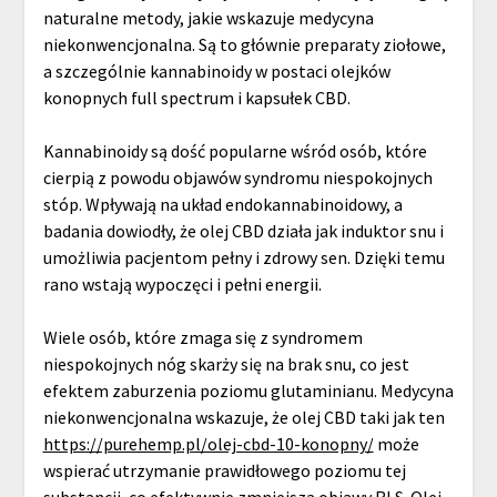
naturalne metody, jakie wskazuje medycyna
niekonwencjonalna. Są to głównie preparaty ziołowe,
a szczególnie kannabinoidy w postaci olejków
konopnych full spectrum i kapsułek CBD.
Kannabinoidy są dość popularne wśród osób, które
cierpią z powodu objawów syndromu niespokojnych
stóp. Wpływają na układ endokannabinoidowy, a
badania dowiodły, że olej CBD działa jak induktor snu i
umożliwia pacjentom pełny i zdrowy sen. Dzięki temu
rano wstają wypoczęci i pełni energii.
Wiele osób, które zmaga się z syndromem
niespokojnych nóg skarży się na brak snu, co jest
efektem zaburzenia poziomu glutaminianu. Medycyna
niekonwencjonalna wskazuje, że olej CBD taki jak ten
https://purehemp.pl/olej-cbd-10-konopny/
może
wspierać utrzymanie prawidłowego poziomu tej