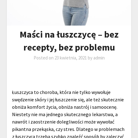
Maści na łuszczycę – bez
recepty, bez problemu
Posted on
23 kwietnia, 2021
by
admin
Łuszczyca to choroba, która nie tylko wywołuje
swędzenie skóry i jej łuszczenie się, ale też skutecznie
obniża komfort życia, obniża nastrój i samoocenę.
Niestety nie ma jednego skutecznego lekarstwa, a
nawrót i zaostrzenie dolegliwości może wywołać
pikantna przekąska, czy stres. Dlatego w problemach
z łuszczycą trzeba szybko znaleźć sposób by zaleczyć