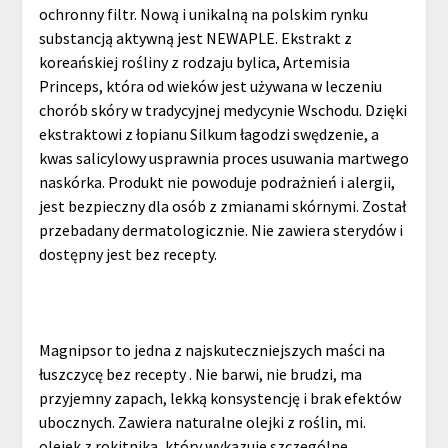
ochronny filtr. Nową i unikalną na polskim rynku
substancją aktywną jest NEWAPLE. Ekstrakt z
koreańskiej rośliny z rodzaju bylica, Artemisia
Princeps, która od wieków jest używana w leczeniu
chorób skóry w tradycyjnej medycynie Wschodu. Dzięki
ekstraktowi z łopianu Silkum łagodzi swędzenie, a
kwas salicylowy usprawnia proces usuwania martwego
naskórka. Produkt nie powoduje podrażnień i alergii,
jest bezpieczny dla osób z zmianami skórnymi. Został
przebadany dermatologicznie. Nie zawiera sterydów i
dostępny jest bez recepty.
Magnipsor to jedna z najskuteczniejszych maści na
łuszczycę bez recepty . Nie barwi, nie brudzi, ma
przyjemny zapach, lekką konsystencję i brak efektów
ubocznych. Zawiera naturalne olejki z roślin, mi.
olejek z rokitnika, który wykazuje szczególne