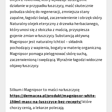
działanie w przypadku łuszczycy, maść skutecznie
pobudza skórę do regeneracji, zmniejsza stany
zapalne, łagodzi świąd, zaczerwienienie i obrzęk skóry.
Naturalny olejek eteryczny z drzewka herbacianego,
który unosi się z słoiczka z maścią, przyspiesza
gojenie zmian w łuszczycy. Substancją aktywną
Magnipsor jest naturalny Ichtiol – składnik
pochodzący z wapienia, bogaty w materię organiczną.
Magnipsor pomaga pielęgnować skórę suchą,
zaczerwienioną i swędzącą. Wyraźnie łagodzi widoczne
objawy łuszczycy.
Silkum i Magnipsor to maści na łuszczycę
https://dermacea.pl/produkt/magnipsor-white-
150ml-masc-na-luszczyce-bez-recepty/
które
chorzy cenią, a lekarze polecają.