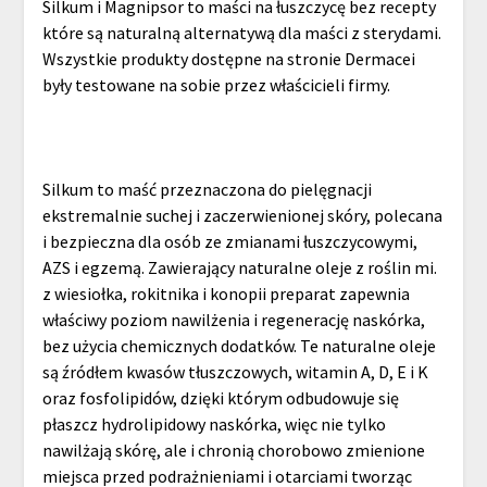
Silkum i Magnipsor to maści na łuszczycę bez recepty
które są naturalną alternatywą dla maści z sterydami.
Wszystkie produkty dostępne na stronie Dermacei
były testowane na sobie przez właścicieli firmy.
Silkum to maść przeznaczona do pielęgnacji
ekstremalnie suchej i zaczerwienionej skóry, polecana
i bezpieczna dla osób ze zmianami łuszczycowymi,
AZS i egzemą. Zawierający naturalne oleje z roślin mi.
z wiesiołka, rokitnika i konopii preparat zapewnia
właściwy poziom nawilżenia i regenerację naskórka,
bez użycia chemicznych dodatków. Te naturalne oleje
są źródłem kwasów tłuszczowych, witamin A, D, E i K
oraz fosfolipidów, dzięki którym odbudowuje się
płaszcz hydrolipidowy naskórka, więc nie tylko
nawilżają skórę, ale i chronią chorobowo zmienione
miejsca przed podrażnieniami i otarciami tworząc