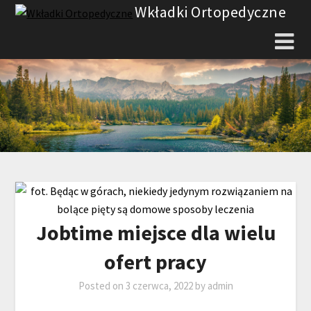
Skip
Wkładki Ortopedyczne
to
content
Jobtime miejsce dla wielu
ofert pracy
Posted on
3 czerwca, 2022
by
admin