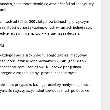
onadto, cena może różnić się w zależności od specjalisty
cji.
nicach od 300 do 800 złotych za jednostkę, przy czym
zej ilości jednostek zakupionych w ramach jednej sesji.
edynym czynnikiem, który kieruje naszą decyzją.
iu
każdego specjalisty wykonującego zabiegi medycyny
asto, oferuje wiele renomowanych klinik i gabinetów
poddać się temu zabiegowi. Kluczowe jest jednak
rzeganie zasad higieny i procedur sanitarnych.
le jak w przypadku każdej procedury medycznej, może
nymi. Do najczęstszych skutków ubocznych po botoxie