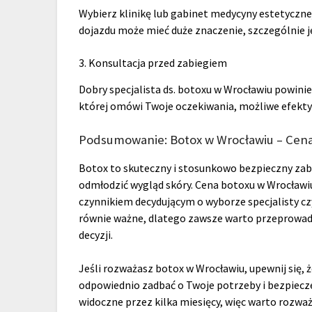
Wybierz klinikę lub gabinet medycyny estetycznej
dojazdu może mieć duże znaczenie, szczególnie je
3. Konsultacja przed zabiegiem
Dobry specjalista ds. botoxu w Wrocławiu powini
której omówi Twoje oczekiwania, możliwe efekty
Podsumowanie: Botox w Wrocławiu – Cena,
Botox to skuteczny i stosunkowo bezpieczny zab
odmłodzić wygląd skóry. Cena botoxu w Wrocławi
czynnikiem decydującym o wyborze specjalisty czy
równie ważne, dlatego zawsze warto przeprowadz
decyzji.
Jeśli rozważasz botox w Wrocławiu, upewnij się, ż
odpowiednio zadbać o Twoje potrzeby i bezpiecze
widoczne przez kilka miesięcy, więc warto rozwa