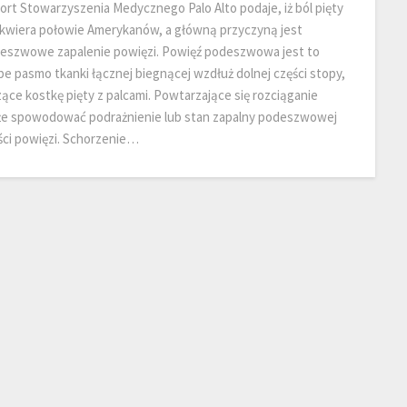
ort Stowarzyszenia Medycznego Palo Alto podaje, iż ból pięty
kwiera połowie Amerykanów, a główną przyczyną jest
eszwowe zapalenie powięzi. Powięź podeszwowa jest to
be pasmo tkanki łącznej biegnącej wzdłuż dolnej części stopy,
zące kostkę pięty z palcami. Powtarzające się rozciąganie
e spowodować podrażnienie lub stan zapalny podeszwowej
ści powięzi. Schorzenie…