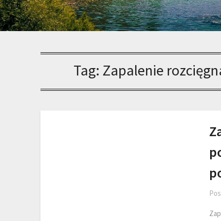
Tag:
Zapalenie rozcięg
Z
p
p
Pos
Zap