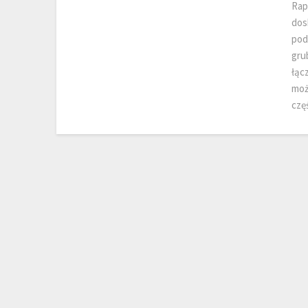
Rap
dos
pod
gru
łąc
moż
czę