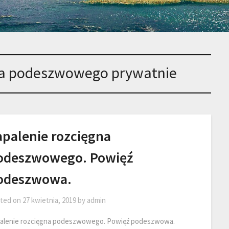
na podeszwowego prywatnie
apalenie rozcięgna
odeszwowego. Powięź
odeszwowa.
ted on
27 kwietnia, 2019
by
admin
alenie rozcięgna podeszwowego. Powięź podeszwowa.