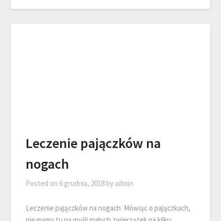
Leczenie pajączków na
nogach
Posted on
6 grudnia, 2018
by
admin
Leczenie pajączków na nogach Mówiąc o pajączkach,
nie mamy tu na myśli małych zwierzątek na kilku