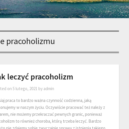
ie pracoholizmu
ak leczyć pracoholizm
ted on
5 lutego, 2021
by
admin
siaj praca to bardzo ważna czynność codzienna, jaką
onujemy w naszym życiu. Oczywiście pracować też należy z
arem, nie możemy przekraczać pewnych granic, ponieważ
coholizm to również choroba, którą trzeba leczyć. Bardzo
sto nie zdajemy sobie zwyczajnie sprawy z istnienia takiego