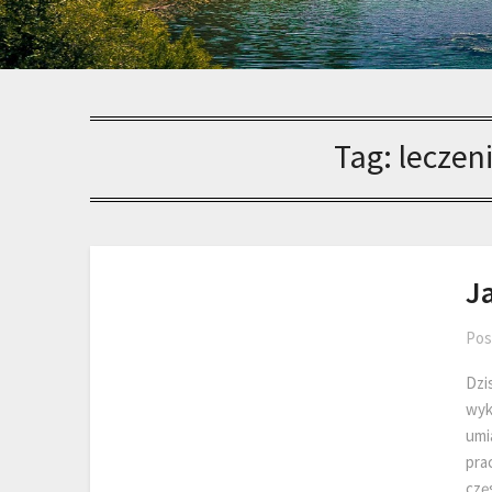
Tag:
leczen
J
Pos
Dzi
wyk
umi
pra
czę