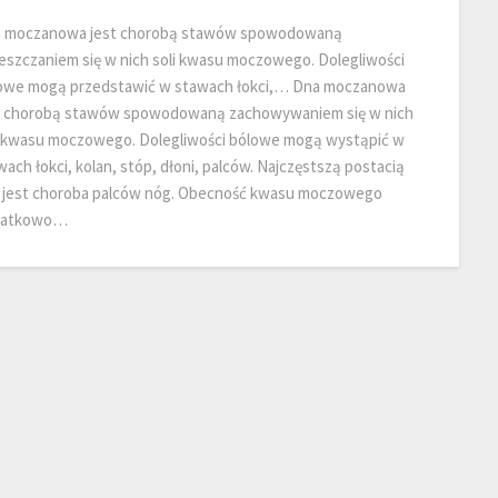
 moczanowa jest chorobą stawów spowodowaną
eszczaniem się w nich soli kwasu moczowego. Dolegliwości
owe mogą przedstawić w stawach łokci,… Dna moczanowa
t chorobą stawów spowodowaną zachowywaniem się w nich
i kwasu moczowego. Dolegliwości bólowe mogą wystąpić w
wach łokci, kolan, stóp, dłoni, palców. Najczęstszą postacią
 jest choroba palców nóg. Obecność kwasu moczowego
datkowo…