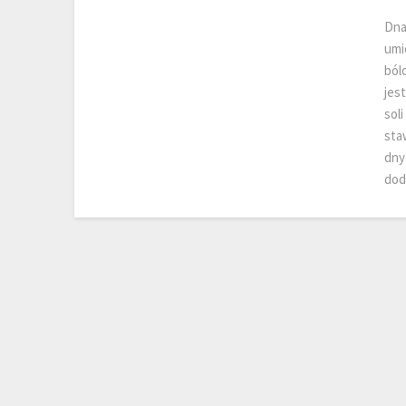
Dna
umi
ból
jes
sol
sta
dny
do