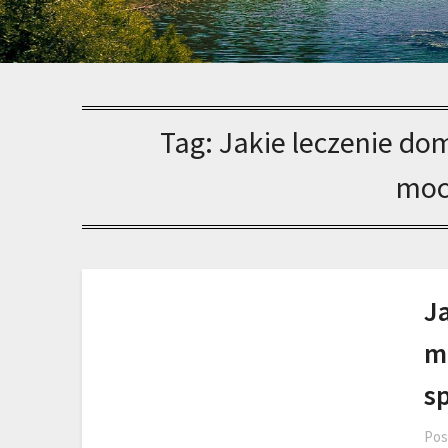
Tag:
Jakie leczenie do
moc
J
m
s
Pos