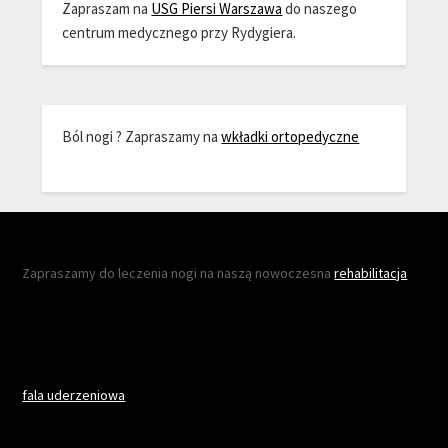
Zapraszam na
USG Piersi Warszawa
do naszego
centrum medycznego przy Rydygiera.
Ból nogi ? Zapraszamy na
wkładki ortopedyczne
Zapraszamy do leczenia nogi na naszą nowoczesna
rehabilitacja
fala uderzeniowa