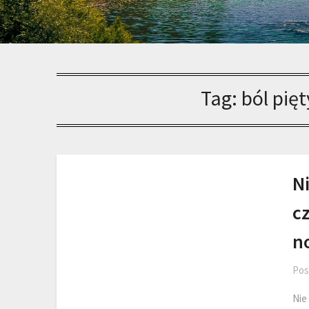
Tag:
ból pię
Ni
cz
n
Pos
Nie 