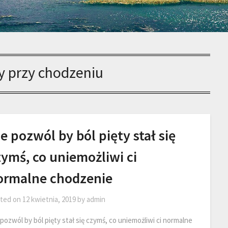
ty przy chodzeniu
e pozwól by ból pięty stał się
ymś, co uniemożliwi ci
ormalne chodzenie
ted on
12 kwietnia, 2019
by
admin
pozwól by ból pięty stał się czymś, co uniemożliwi ci normalne