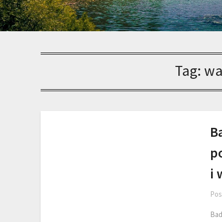
Tag:
wa
B
po
i 
Pos
Bad