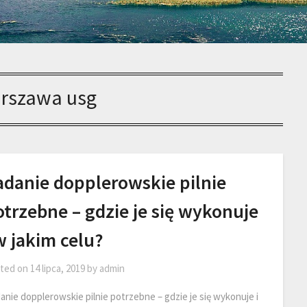
rszawa usg
adanie dopplerowskie pilnie
trzebne – gdzie je się wykonuje
w jakim celu?
ted on
14 lipca, 2019
by
admin
anie dopplerowskie pilnie potrzebne – gdzie je się wykonuje i