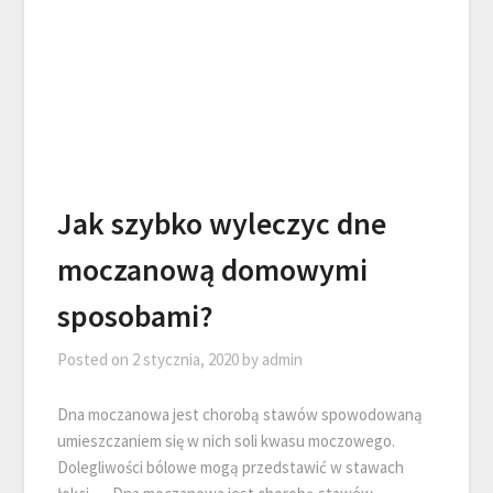
Jak szybko wyleczyc dne
moczanową domowymi
sposobami?
Posted on
2 stycznia, 2020
by
admin
Dna moczanowa jest chorobą stawów spowodowaną
umieszczaniem się w nich soli kwasu moczowego.
Dolegliwości bólowe mogą przedstawić w stawach