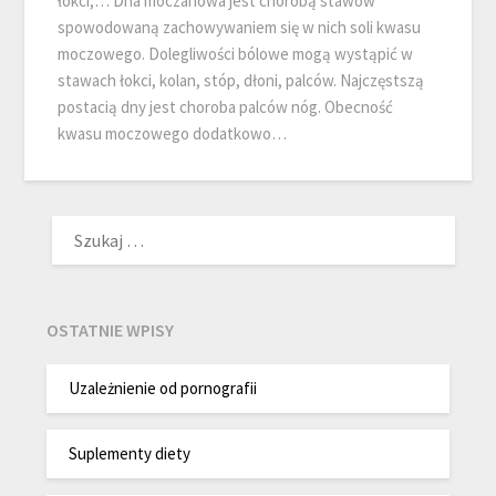
łokci,… Dna moczanowa jest chorobą stawów
spowodowaną zachowywaniem się w nich soli kwasu
moczowego. Dolegliwości bólowe mogą wystąpić w
stawach łokci, kolan, stóp, dłoni, palców. Najczęstszą
postacią dny jest choroba palców nóg. Obecność
kwasu moczowego dodatkowo…
SZUKAJ:
OSTATNIE WPISY
Uzależnienie od pornografii
Suplementy diety