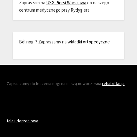
Zapraszam na
USG Piersi Warszawa
do naszego
centrum medycznego przy Rydygiera.
Ból nogi ? Zapraszamy na
wkładki ortopedyczne
Zapraszamy do leczenia nogi na naszą nowoczesna
rehabilitacja
fala uderzeniowa