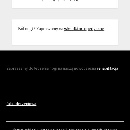
Ból nogi ? Zapraszamy na
wkładki ortopedyczne
Zapraszamy do leczenia nogi na naszą nowoczesna
rehabilitacja
fala uderzeniowa
©2026 Wkładki Ortopedyczne
| Powered by
Superb Themes