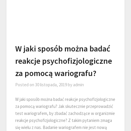
W jaki sposób można badać
reakcje psychofizjologiczne
za pomocą wariografu?
Posted on
30 listopada, 2019
by
admin
W jaki sposób można badać reakcje psychofizjologiczne
za pomocą wariografu? Jak skutecznie przeprowadzić
test wariografem, by zbadać zachodzące w organizmie
reakcje psychofizjologiczne? Z takim pytaniem zmaga
się wielu z nas. Badanie wariografem nie jest nową