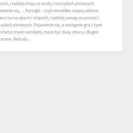
pach, rzadziej stoją na osoby i narządach płciowych.
wienie się,… Kurzajki – czyli niewielkie zmiany skórne
szcza na rękach i stopach, rzadziej panują na postaci i
ządach płciowych. Pojawienie się, a następnie gra z tymi
estetycznymi naroślami, może być dużą zmorą i długim
cesem. Metody…