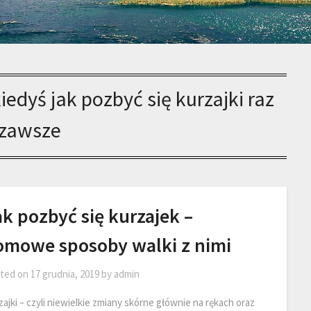
iedyś jak pozbyć się kurzajki raz
 zawsze
k pozbyć się kurzajek –
omowe sposoby walki z nimi
ted on
17 grudnia, 2019
by
admin
ajki – czyli niewielkie zmiany skórne głównie na rękach oraz