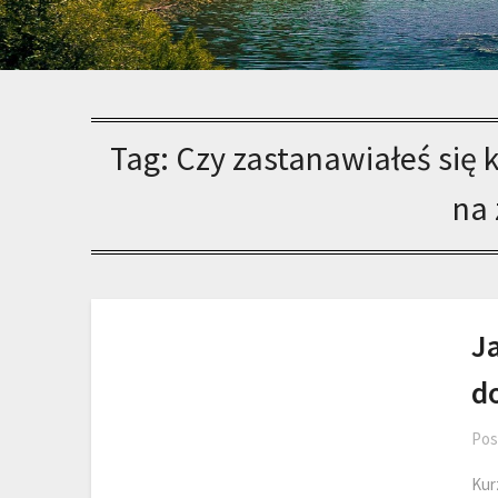
Tag:
Czy zastanawiałeś się k
na
Ja
d
Pos
Kurz