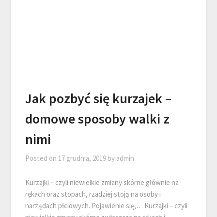
Jak pozbyć się kurzajek –
domowe sposoby walki z
nimi
Posted on
17 grudnia, 2019
by
admin
Kurzajki – czyli niewielkie zmiany skórne głównie na
rękach oraz stopach, rzadziej stoją na osoby i
narządach płciowych. Pojawienie się,… Kurzajki – czyli