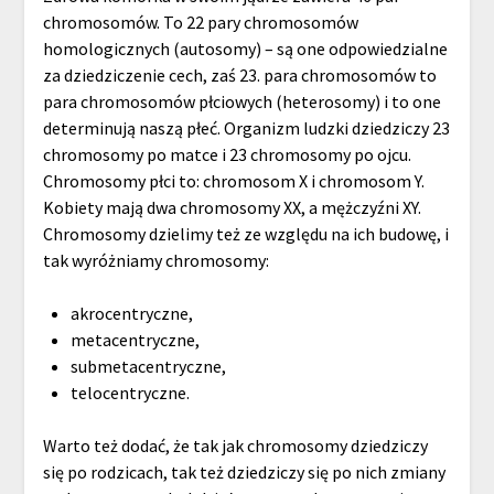
chromosomów. To 22 pary chromosomów
homologicznych (autosomy) – są one odpowiedzialne
za dziedziczenie cech, zaś 23. para chromosomów to
para chromosomów płciowych (heterosomy) i to one
determinują naszą płeć. Organizm ludzki dziedziczy 23
chromosomy po matce i 23 chromosomy po ojcu.
Chromosomy płci to: chromosom X i chromosom Y.
Kobiety mają dwa chromosomy XX, a mężczyźni XY.
Chromosomy dzielimy też ze względu na ich budowę, i
tak wyróżniamy chromosomy:
akrocentryczne,
metacentryczne,
submetacentryczne,
telocentryczne.
Warto też dodać, że tak jak chromosomy dziedziczy
się po rodzicach, tak też dziedziczy się po nich zmiany